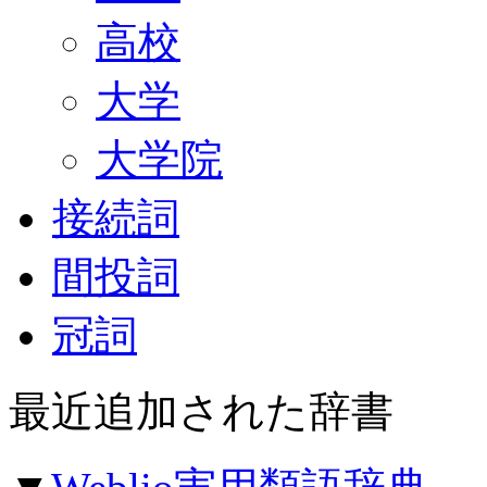
高校
大学
大学院
接続詞
間投詞
冠詞
最近追加された辞書