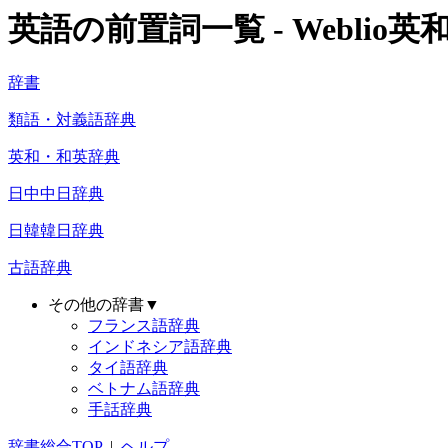
英語の前置詞一覧 - Weblio英
辞書
類語・対義語辞典
英和・和英辞典
日中中日辞典
日韓韓日辞典
古語辞典
その他の辞書▼
フランス語辞典
インドネシア語辞典
タイ語辞典
ベトナム語辞典
手話辞典
辞書総合TOP
|
ヘルプ