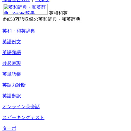
英和和英
約653万語収録の英和辞典・和英辞典
英和・和英辞典
英語例文
英語類語
共起表現
英単語帳
英語力診断
英語翻訳
オンライン英会話
スピーキングテスト
ターボ