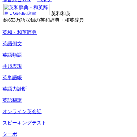
英和和英
約653万語収録の英和辞典・和英辞典
英和・和英辞典
英語例文
英語類語
共起表現
英単語帳
英語力診断
英語翻訳
オンライン英会話
スピーキングテスト
ターボ