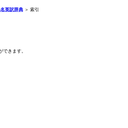
職名英訳辞典
＞ 索引
ができます。