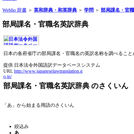
Weblio 辞書
＞
英和辞典・和英辞典
＞
学問
＞
部局課名・官
部局課名・官職名英訳辞典
日本の各府省庁の部局課名・官職名の英訳名称を調べること
提供 日本法令外国語訳データベースシステム
URL
http://www.japaneselawtranslation.g
o.jp/
部局課名・官職名英訳辞典 のさくいん
「あ」から始まる用語のさくいん
絞込み
あ