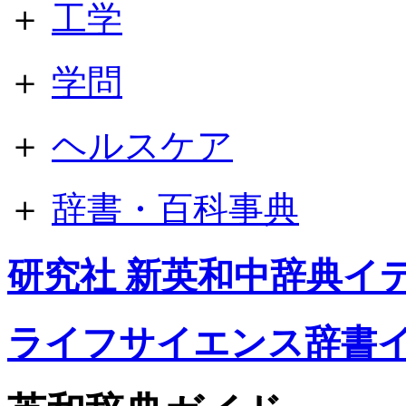
＋
工学
＋
学問
＋
ヘルスケア
＋
辞書・百科事典
研究社 新英和中辞典イ
ライフサイエンス辞書