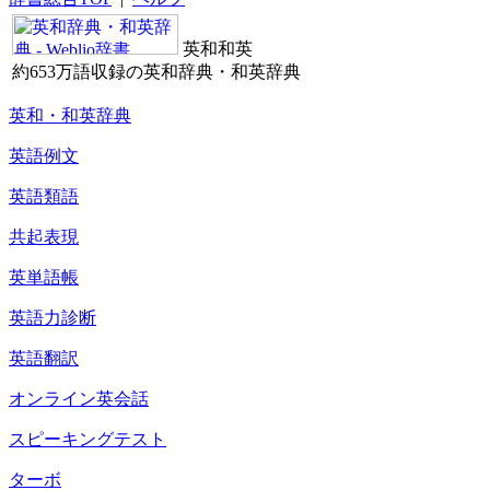
英和和英
約653万語収録の英和辞典・和英辞典
英和・和英辞典
英語例文
英語類語
共起表現
英単語帳
英語力診断
英語翻訳
オンライン英会話
スピーキングテスト
ターボ