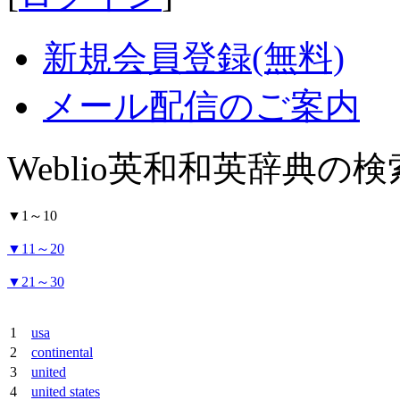
新規会員登録(無料)
メール配信のご案内
Weblio英和和英辞典の
▼
1～10
▼
11～20
▼
21～30
1
usa
2
continental
3
united
4
united states