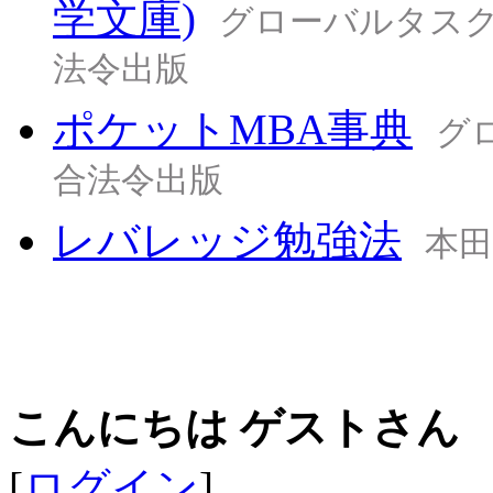
学文庫)
グローバルタスクフォ
法令出版
ポケットMBA事典
グ
合法令出版
レバレッジ勉強法
本田
こんにちは ゲストさん
[
ログイン
]