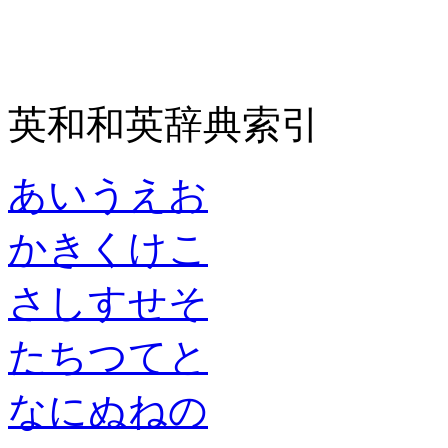
英和和英辞典索引
あ
い
う
え
お
か
き
く
け
こ
さ
し
す
せ
そ
た
ち
つ
て
と
な
に
ぬ
ね
の