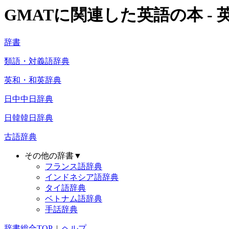
GMATに関連した英語の本 - 英
辞書
類語・対義語辞典
英和・和英辞典
日中中日辞典
日韓韓日辞典
古語辞典
その他の辞書▼
フランス語辞典
インドネシア語辞典
タイ語辞典
ベトナム語辞典
手話辞典
辞書総合TOP
|
ヘルプ