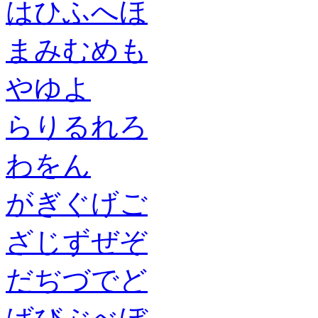
は
ひ
ふ
へ
ほ
ま
み
む
め
も
や
ゆ
よ
ら
り
る
れ
ろ
わ
を
ん
が
ぎ
ぐ
げ
ご
ざ
じ
ず
ぜ
ぞ
だ
ぢ
づ
で
ど