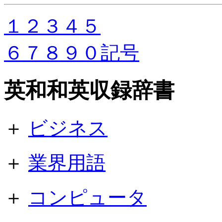
１
２
３
４
５
６
７
８
９
０
記号
英和和英収録辞書
＋
ビジネス
＋
業界用語
＋
コンピュータ