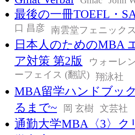
Gmac
John W
最後の一冊TOEFL・S
口 昌彦
南雲堂フェニック
日本人のためのMBA 
ア対策 第2版
ウォーレン
ーフェイス (翻訳)
翔泳社
MBA留学ハンドブッ
るまで~
岡 玄樹
文芸社
通勤大学MBA〈3〉ク