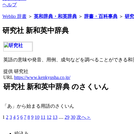
ヘルプ
Weblio 辞書
＞
英和辞典・和英辞典
＞
辞書・百科事典
＞
研究
研究社 新和英中辞典
英語の意味や発音、用例、成句などを調べることができる和
提供 研究社
URL
https://www.kenkyusha.co.jp/
研究社 新和英中辞典 のさくいん
「あ」から始まる用語のさくいん
1
2
3
4
5
6
7
8
9
10
11
12
13
...
.
29
30
次へ＞
絞込み