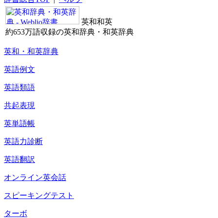
英和和英
約653万語収録の英和辞典・和英辞典
英和・和英辞典
英語例文
英語類語
共起表現
英単語帳
英語力診断
英語翻訳
オンライン英会話
スピーキングテスト
ターボ