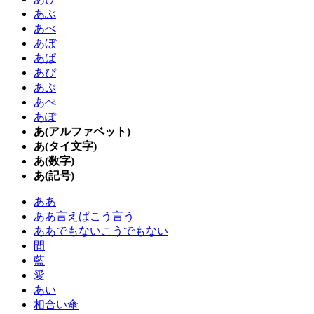
あぶ
あべ
あぼ
あぱ
あぴ
あぷ
あぺ
あぽ
あ(アルファベット)
あ(タイ文字)
あ(数字)
あ(記号)
ああ
ああ言えばこう言う
ああでもないこうでもない
間
藍
愛
あい
相合い傘