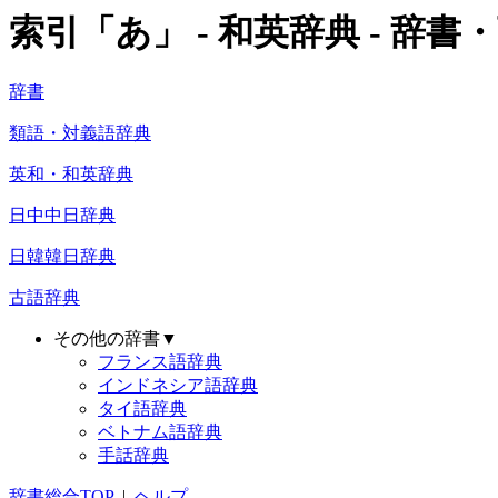
索引「あ」 - 和英辞典 - 辞書・
辞書
類語・対義語辞典
英和・和英辞典
日中中日辞典
日韓韓日辞典
古語辞典
その他の辞書▼
フランス語辞典
インドネシア語辞典
タイ語辞典
ベトナム語辞典
手話辞典
辞書総合TOP
|
ヘルプ