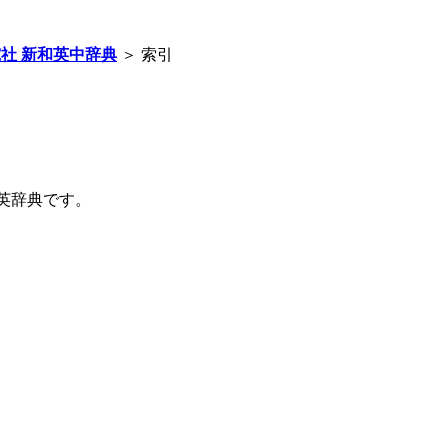
社 新和英中辞典
＞ 索引
英辞典です。