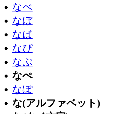
なべ
なぼ
なぱ
なぴ
なぷ
なぺ
なぽ
な(アルファベット)