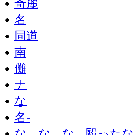
奇麗
名
同道
南
儺
ナ
な
名-
な、な、な、殴ったな