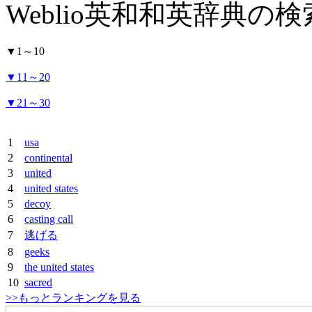
Weblio英和和英辞典の
▼
1～10
▼
11～20
▼
21～30
1
usa
2
continental
3
united
4
united states
5
decoy
6
casting call
7
逃げる
8
geeks
9
the united states
10
sacred
>>もっとランキングを見る