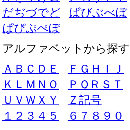
だ
ぢ
づ
で
ど
ば
び
ぶ
べ
ぼ
ぱ
ぴ
ぷ
ぺ
ぽ
アルファベットから探す
Ａ
Ｂ
Ｃ
Ｄ
Ｅ
Ｆ
Ｇ
Ｈ
Ｉ
Ｊ
Ｋ
Ｌ
Ｍ
Ｎ
Ｏ
Ｐ
Ｑ
Ｒ
Ｓ
Ｔ
Ｕ
Ｖ
Ｗ
Ｘ
Ｙ
Ｚ
記号
１
２
３
４
５
６
７
８
９
０