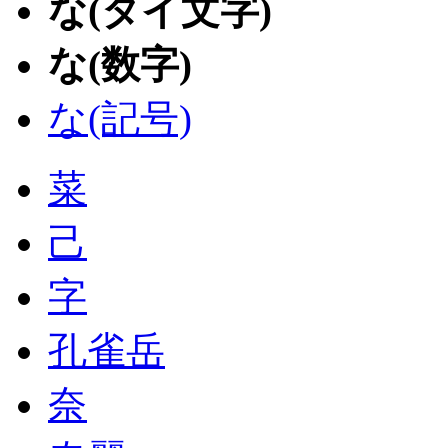
な(タイ文字)
な(数字)
な(記号)
菜
己
字
孔雀岳
奈