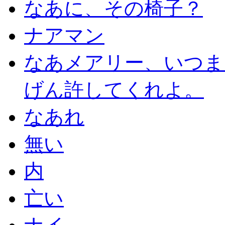
なあに、その椅子？
ナアマン
なあメアリー、いつま
げん許してくれよ。
なあれ
無い
内
亡い