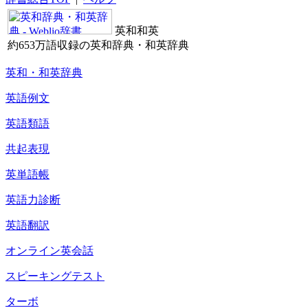
英和和英
約653万語収録の英和辞典・和英辞典
英和・和英辞典
英語例文
英語類語
共起表現
英単語帳
英語力診断
英語翻訳
オンライン英会話
スピーキングテスト
ターボ