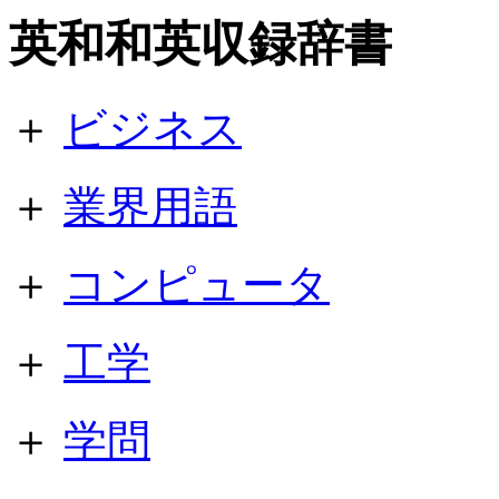
英和和英収録辞書
＋
ビジネス
＋
業界用語
＋
コンピュータ
＋
工学
＋
学問