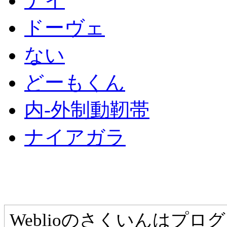
ナイ
ドーヴェ
ない
どーもくん
内‐外制動靭帯
ナイアガラ
Weblioのさくいんはプ