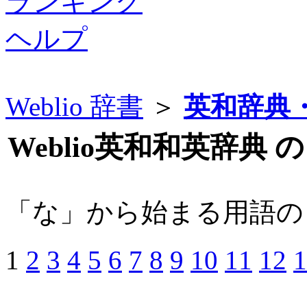
ランキング
ヘルプ
Weblio 辞書
＞
英和辞典
Weblio英和和英辞典 
「な」から始まる用語の
1
2
3
4
5
6
7
8
9
10
11
12
1