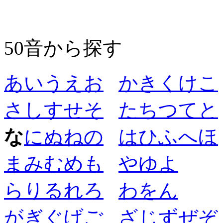
50音から探す
あ
い
う
え
お
か
き
く
け
こ
さ
し
す
せ
そ
た
ち
つ
て
と
な
に
ぬ
ね
の
は
ひ
ふ
へ
ほ
ま
み
む
め
も
や
ゆ
よ
ら
り
る
れ
ろ
わ
を
ん
が
ぎ
ぐ
げ
ご
ざ
じ
ず
ぜ
ぞ