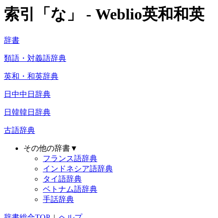
索引「な」 - Weblio英和和英
辞書
類語・対義語辞典
英和・和英辞典
日中中日辞典
日韓韓日辞典
古語辞典
その他の辞書▼
フランス語辞典
インドネシア語辞典
タイ語辞典
ベトナム語辞典
手話辞典
辞書総合TOP
|
ヘルプ