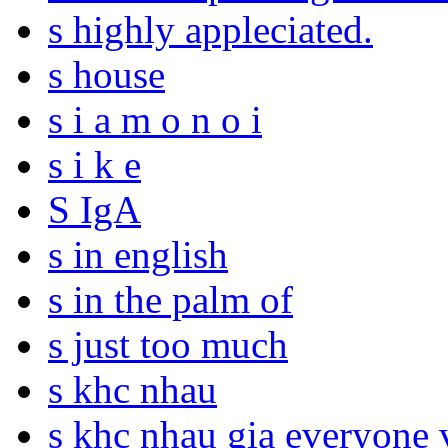
s highly appleciated.
s house
s i a m o n o i
s i k e
S IgA
s in english
s in the palm of
s just too much
s khc nhau
s khc nhau gia everyone