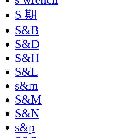
S 期
S&B
S&D
S&H
S&L
s&m
S&M
S&N
s&p