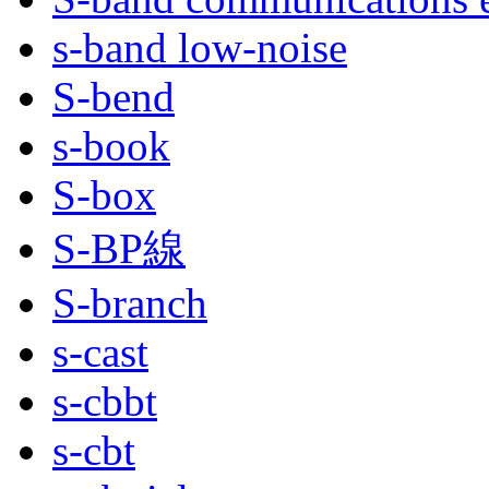
s-band low-noise
S-bend
s-book
S-box
S‐BP線
S-branch
s-cast
s-cbbt
s-cbt