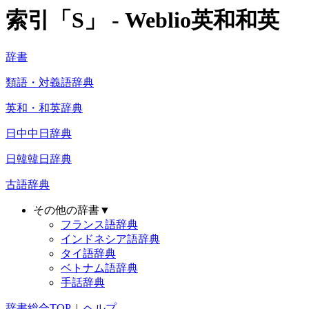
索引「S」 - Weblio英和和英
辞書
類語・対義語辞典
英和・和英辞典
日中中日辞典
日韓韓日辞典
古語辞典
その他の辞書▼
フランス語辞典
インドネシア語辞典
タイ語辞典
ベトナム語辞典
手話辞典
辞書総合TOP
|
ヘルプ