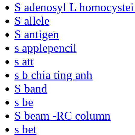
S adenosyl L homocystei
S allele
S antigen
s applepencil
s att
s b chia ting anh
S band
s be
S beam -RC column
s bet