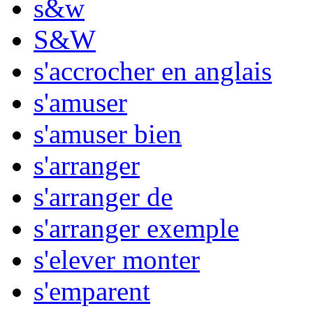
s&w
S&W
s'accrocher en anglais
s'amuser
s'amuser bien
s'arranger
s'arranger de
s'arranger exemple
s'elever monter
s'emparent