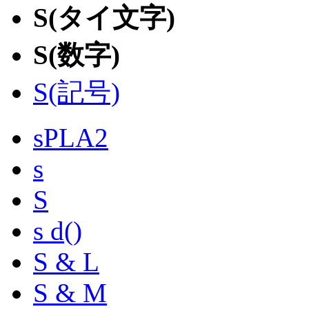
S(タイ文字)
S(数字)
S(記号)
sPLA2
s
S
s d()
S & L
S & M