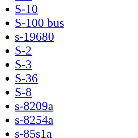
S-10
S-100 bus
s-19680
S-2
S-3
S-36
S-8
s-8209a
s-8254a
s-85s1a