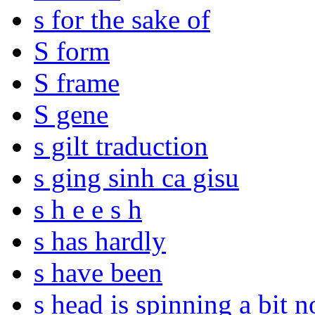
s for the sake of
S form
S frame
S gene
s gilt traduction
s ging sinh ca gisu
s h e e s h
s has hardly
s have been
s head is spinning a bit n