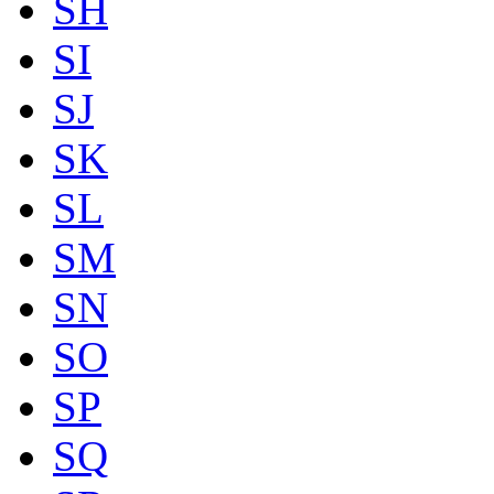
SH
SI
SJ
SK
SL
SM
SN
SO
SP
SQ