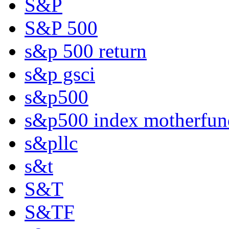
S&P
S&P 500
s&p 500 return
s&p gsci
s&p500
s&p500 index motherfun
s&pllc
s&t
S&T
S&TF