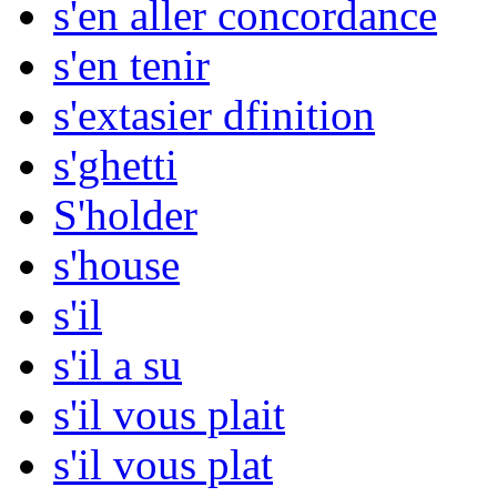
s'en aller concordance
s'en tenir
s'extasier dfinition
s'ghetti
S'holder
s'house
s'il
s'il a su
s'il vous plait
s'il vous plat