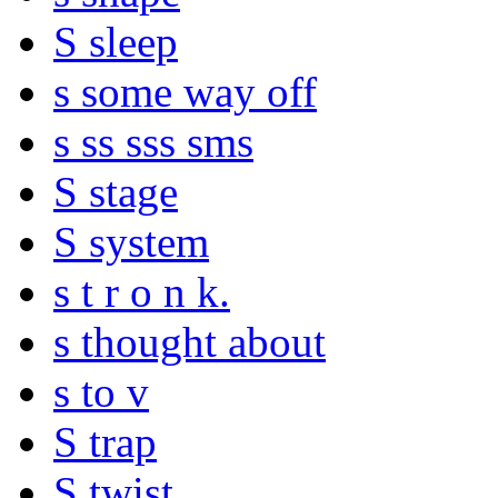
S sleep
s some way off
s ss sss sms
S stage
S system
s t r o n k.
s thought about
s to v
S trap
S twist