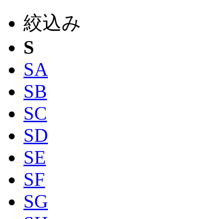
絞込み
S
SA
SB
SC
SD
SE
SF
SG