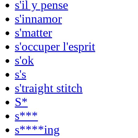
s'il y pense
s'innamor
s'matter
s'occuper l'esprit
s'ok
s's
s'traight stitch
S*
s***
s****ing