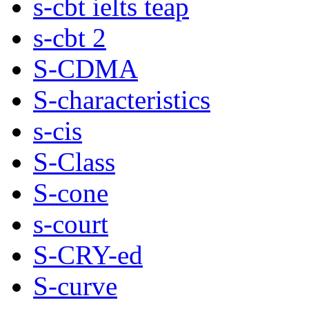
s-cbt ielts teap
s-cbt 2
S-CDMA
S-characteristics
s-cis
S-Class
S-cone
s-court
S-CRY-ed
S-curve