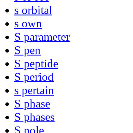
s orbital
s own
S parameter
S pen
S peptide
S period
s pertain
S phase
S phases
S pole