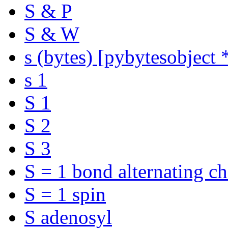
S & P
S & W
s (bytes) [pybytesobject 
s 1
S 1
S 2
S 3
S = 1 bond alternating ch
S = 1 spin
S adenosyl