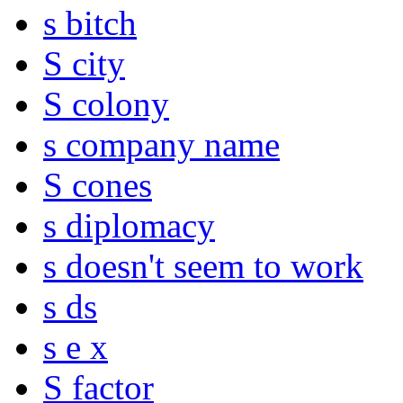
s bitch
S city
S colony
s company name
S cones
s diplomacy
s doesn't seem to work
s ds
s e x
S factor