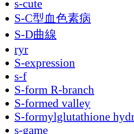
s-cute
S‐C型血色素病
S‐D曲線
ryr
S-expression
s-f
S-form R-branch
S-formed valley
S-formylglutathione hydr
s-game