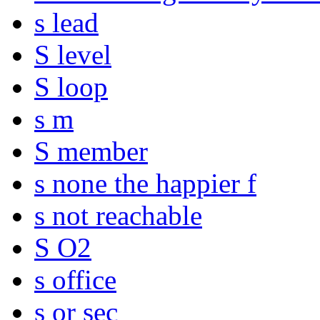
s lead
S level
S loop
s m
S member
s none the happier f
s not reachable
S O2
s office
s or sec