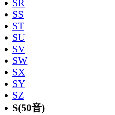
SR
SS
ST
SU
SV
SW
SX
SY
SZ
S(50音)