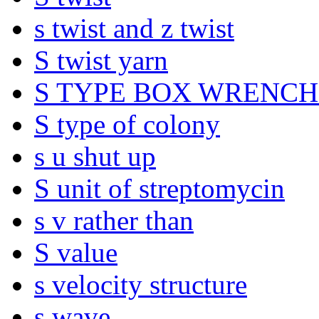
s twist and z twist
S twist yarn
S TYPE BOX WRENCH
S type of colony
s u shut up
S unit of streptomycin
s v rather than
S value
s velocity structure
s wave