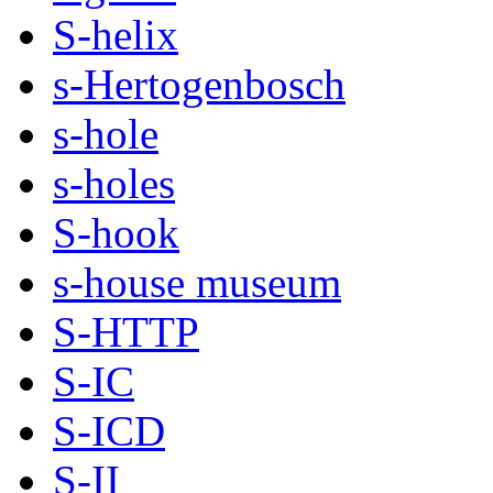
S-helix
s-Hertogenbosch
s-hole
s-holes
S-hook
s-house museum
S-HTTP
S-IC
S-ICD
S-II