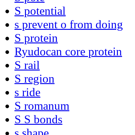
S potential
s prevent o from doing
S protein
Ryudocan core protein
S rail
S region
s ride
S romanum
S S bonds
s shape