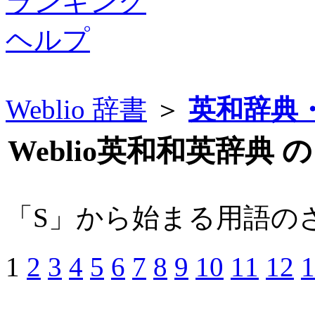
ランキング
ヘルプ
Weblio 辞書
＞
英和辞典
Weblio英和和英辞典 
「S」から始まる用語の
1
2
3
4
5
6
7
8
9
10
11
12
1