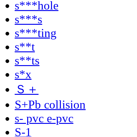
s***hole
s***s
s***ting
s**t
s**ts
s*x
Ｓ＋
S+Pb collision
s- pvc e-pvc
S-1